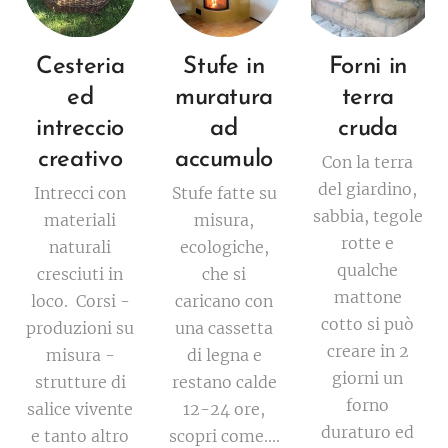
Cesteria
Stufe in
Forni in
ed
muratura
terra
intreccio
ad
cruda
creativo
accumulo
Con la terra
del giardino,
Intrecci con
Stufe fatte su
sabbia, tegole
materiali
misura,
rotte e
naturali
ecologiche,
qualche
cresciuti in
che si
mattone
loco. Corsi -
caricano con
cotto si può
produzioni su
una cassetta
creare in 2
misura -
di legna e
giorni un
strutture di
restano calde
forno
salice vivente
12-24 ore,
duraturo ed
e tanto altro
scopri come....